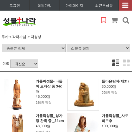
로그인
회원가입
마이페이지
최근본상품
루카조각작가님 조각성상
정렬
가톨릭성물- 나들
돌아온탕자(재회)
이 모자상 중 34c
60,000원
m
550원 적립
46,000원
280원 적립
가톨릭성물_성가
가톨릭성물_사도
정 환희 중 _34cm
의모후
48,000원
100,000원
420원 적립