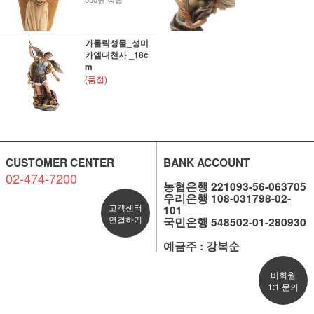
가톨릭성물_성미
카엘대천사 _18c
m
(품절)
CUSTOMER CENTER
BANK ACCOUNT
02-474-7200
농협은행 221093-56-063705
우리은행 108-031798-02-
고객센터
101
연결하기
국민은행 548502-01-280930
예금주 : 강복순
비회원
1:1 문의