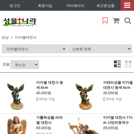
로그인
회원가입
마이페이지
최근본상품
성상
미카엘대천사
정렬
미카엘 대천사 동
이태리성물 미카엘
색 8cm
대천사 동색 6cm
40,000원
30,000원
400원 적립
300원 적립
가톨릭성물-라파
미카엘 대천사 17c
엘 대천사
m 사탄의호적수
69,000원
29,000원
550원 적립