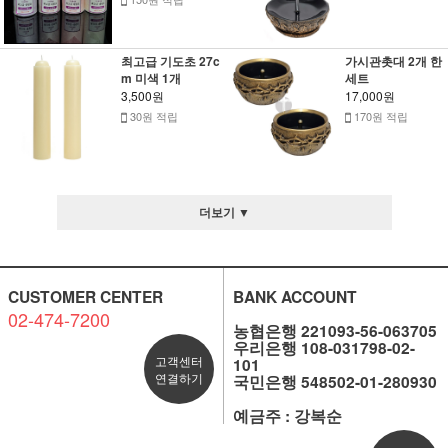
최고급 기도초 27c
가시관촛대 2개 한
m 미색 1개
세트
3,500원
17,000원
30원 적립
170원 적립
더보기 ▼
CUSTOMER CENTER
BANK ACCOUNT
02-474-7200
농협은행 221093-56-063705
우리은행 108-031798-02-
고객센터
101
연결하기
국민은행 548502-01-280930
예금주 : 강복순