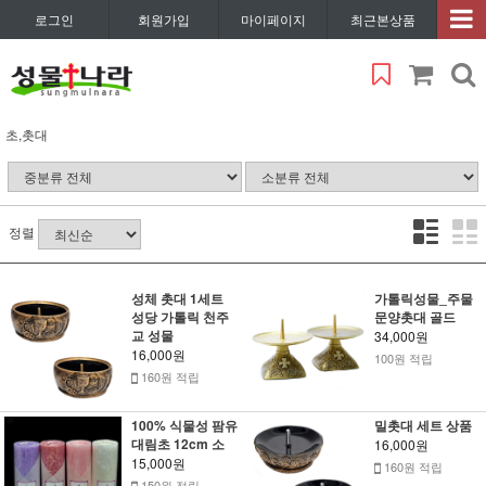
로그인
회원가입
마이페이지
최근본상품
초,촛대
정렬
성체 촛대 1세트
가톨릭성물_주물
성당 가톨릭 천주
문양촛대 골드
교 성물
34,000원
16,000원
100원 적립
160원 적립
100% 식물성 팜유
밀촛대 세트 상품
대림초 12cm 소
16,000원
15,000원
160원 적립
150원 적립