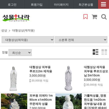
로그인
회원가입
마이페이지
최근본상품
성상
대형성상(제작용)
정렬
대형성상 외부용
대형성상 제작용
루르드2m 제작용
외부용 루르드성모
님 2m10cm
3,000,000원
3,500,000원
30,000원 적립
35,000원 적립
외부용 피에타 1m
가톨릭성물_영원
90cm x1m90cm
한도움 1m20cm
주문제작 성물
외부용/실내용 겸
용 [지방은 배송비
7,000,000원