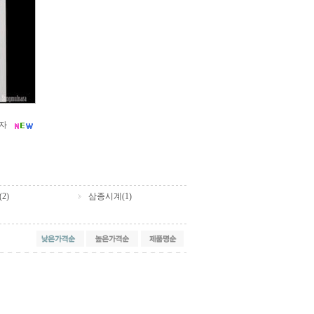
자
2)
삼종시계(1)