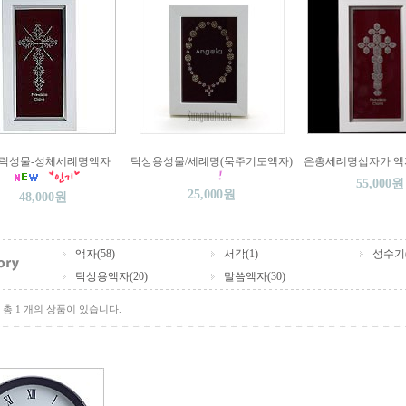
릭성물-성체세례명액자
탁상용성물/세례명(묵주기도액자)
은총세례명십자가 액
55,000원
25,000원
48,000원
액자(58)
서각(1)
성수기(
탁상용액자(20)
말씀액자(30)
총 1 개의 상품이 있습니다.