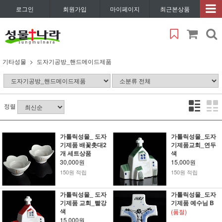
로그인
회원가입
마이페이지
최근본상품
기타성물
도자기공방_핸드메이드제품
정렬
가톨릭성물_ 도자
가톨릭성물_도자
기제품 배꽃촛대2
기제품교회_연두
개 세트상품
색
30,000원
15,000원
150원 적립
150원 적립
가톨릭성물_ 도자
가톨릭성물_도자
기제품 교회_빨강
기제품 예수님 B
색
(품절)
15,000원