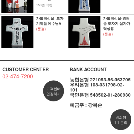
150원 적립
가톨릭성물_도자
가톨릭성물-영광
기제품 예수님A
송 도자기 십자가
탁상용
(품절)
(품절)
CUSTOMER CENTER
BANK ACCOUNT
02-474-7200
농협은행 221093-56-063705
우리은행 108-031798-02-
고객센터
101
연결하기
국민은행 548502-01-280930
예금주 : 강복순
비회원
1:1 문의