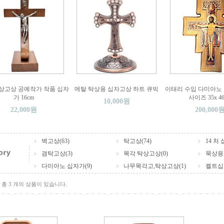
상고상 공예작가 작품 십자
메탈 탁상용 십자고상 하트 큐빅
이태리 수입 다미아노
가 16cm
사이즈 35x 4
10,000원
22,000원
200,000
벽고상(63)
탁고상(74)
14 처 
겸탁고상(3)
목각 탁상고상(0)
묵상용,
다미아노 십자가(9)
나무목각고,탁상고상(1)
켈트십자
총 3 개의 상품이 있습니다.