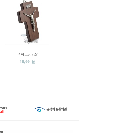
겸탁고상 (소)
18,000원