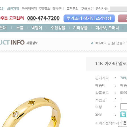
금,은 성물
>
HOME >
14K 아가타 옐
789
판매가격
:
배송비
:
배송
상품코드
:
0620
:
1
적립금
수량
:
SNS
:
사이즈선택하기 :