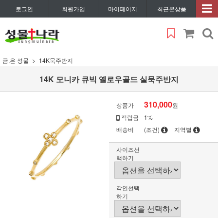
로그인
회원가입
마이페이지
최근본상품
금,은 성물
14K묵주반지
14K 모니카 큐빅 옐로우골드 실묵주반지
310,000
상품가
원
적립금
1%
배송비
(조건)
지역별
사이즈선
택하기
각인선택
하기