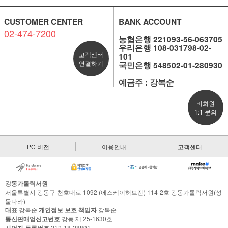
CUSTOMER CENTER
BANK ACCOUNT
02-474-7200
농협은행 221093-56-063705
우리은행 108-031798-02-
고객센터
101
연결하기
국민은행 548502-01-280930
예금주 : 강복순
비회원
1:1 문의
PC 버전
이용안내
고객센터
강동가톨릭서원
서울특별시 강동구 천호대로 1092 (에스케이허브진) 114-2호 강동가톨릭서원(성
물나라)
대표
강복순
개인정보 보호 책임자
강복순
통신판매업신고번호
강동 제 25-1630호
212-18-28891