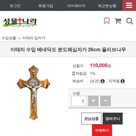
로그인
회원가입
마이페이지
최근본상품
수입성물
이태리 십자가
이태리 수입 베네딕도 분도패십자가 26cm 올리브나무
110,000
상품가
원
적립금
1%
배송비
(조건)
지역별
수량
관심상품
장바구니
구매하기