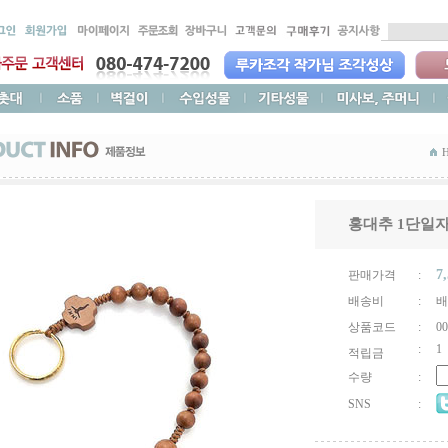
홍대추 1단일자
7
판매가격
:
배송비
:
배
상품코드
:
00
:
1
적립금
수량
:
SNS
: