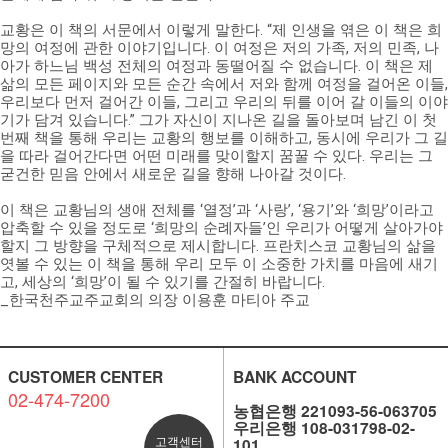
교황은 이 책의 서문에서 이렇게 말한다. “제 인생을 엮은 이 책은 희
망의 여정에 관한 이야기입니다. 이 여정은 저의 가족, 저의 민족, 나
아가 하느님 백성 전체의 여정과 동떨어질 수 없습니다. 이 책은 제
삶의 모든 페이지와 모든 순간 속에서 저와 함께 여정을 걸어온 이들,
우리보다 먼저 걸어간 이들, 그리고 우리의 뒤를 이어 갈 이들의 이야
기가 담겨 있습니다.” 그가 자신이 지나온 길을 돌아보며 남긴 이 첫
번째 책을 통해 우리는 교황의 행보를 이해하고, 동시에 우리가 그 길
을 따라 걸어간다면 어떤 미래를 맞이할지 꿈꿀 수 있다. 우리는 그
굳건한 믿음 안에서 새로운 길을 향해 나아갈 것이다.
이 책은 교황님의 생애 전체를 ‘열정’과 ‘사랑’, ‘용기’와 ‘희망’이라고
압축할 수 있을 정도로 ‘희망의 순례자들’인 우리가 어떻게 살아가야
할지 그 방향을 구체적으로 제시합니다. 프란치스코 교황님의 삶을
엿볼 수 있는 이 책을 통해 우리 모두 이 소중한 가치를 마음에 새기
고, 세상의 ‘희망’이 될 수 있기를 간절히 바랍니다.
_한국천주교주교회의 의장 이용훈 마티아 주교
CUSTOMER CENTER
BANK ACCOUNT
02-474-7200
농협은행 221093-56-063705
우리은행 108-031798-02-
고객센터
101