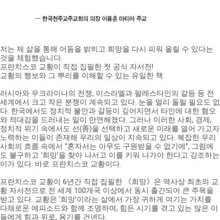
저는 제 삶을 통해 어둠을 밝히고 희망을 다시 피워 올릴 수 있다는
것을 체험했습니다.
프란치스코 교황이 직접 집필한 첫 공식 자서전!
교황의 행보와 그 뿌리를 이해할 수 있는 유일한 책
러시아와 우크라이나의 전쟁, 이스라엘과 팔레스타인의 갈등 등 전
세계에서 크고 작은 분쟁이 계속되고 있다. 눈을 멀리 돌릴 필요도 없
다. 한국에서도 정치적 불안과 갈등이 깊어지면서 타인에 대한 혐오
와 적대감을 드러내는 일이 만연해졌다. 그러나 이러한 사회, 경제,
정치적 위기 속에서도 선(善)을 선택하고 새로운 미래를 열어 가고자
노력하는 이들이 존재해 우리의 일상이 지속되고 있다. 복잡한 우리
사회의 흐름 속에서 “혼자서는 아무도 구원받을 수 없기에”, 그럼에
도 불구하고 ‘희망’을 찾아 나서고 이를 키워 나가야 한다고 강조하는
이가 있다. 바로 프란치스코 교황이다.
프란치스코 교황이 6년간 직접 집필한 《희망》은 역사상 최초의 교
황 자서전으로 전 세계 100개국 이상에서 동시 출간되어 큰 주목을
받고 있다. 교황은 ‘희망’이라는 삶에서 가장 귀하게 여기는 가치를
다채로운 에피소드와 함께 조명하며, 힘든 시기를 겪고 있는 많은 이
들에게 힘과 위로, 용기를 건넨다.