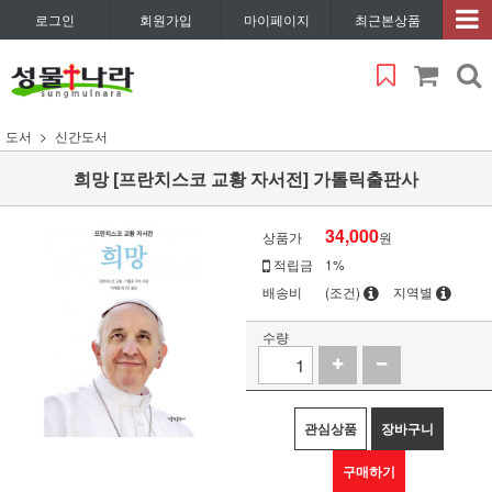
로그인
회원가입
마이페이지
최근본상품
도서
신간도서
희망 [프란치스코 교황 자서전] 가톨릭출판사
34,000
상품가
원
적립금
1%
배송비
(조건)
지역별
수량
관심상품
장바구니
구매하기