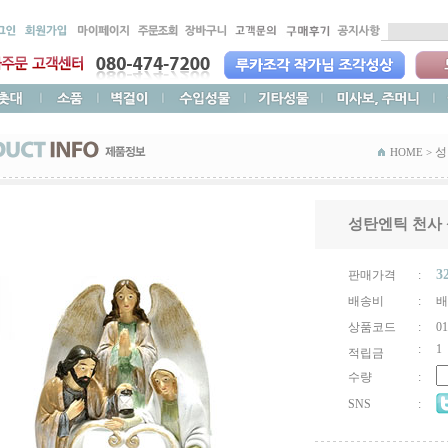
성
HOME >
성탄엔틱 천사 
3
판매가격
:
배송비
:
배
상품코드
:
01
:
1
적립금
수량
:
SNS
: