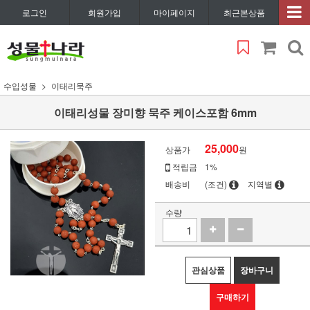
로그인
회원가입
마이페이지
최근본상품
수입성물
이태리묵주
이태리성물 장미향 묵주 케이스포함 6mm
25,000
상품가
원
적립금
1%
배송비
(조건)
지역별
수량
관심상품
장바구니
구매하기