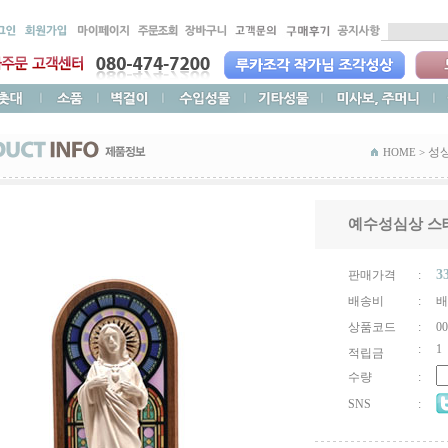
성
HOME >
예수성심상 스테
3
판매가격
:
배송비
:
배
상품코드
:
00
:
1
적립금
수량
:
SNS
: