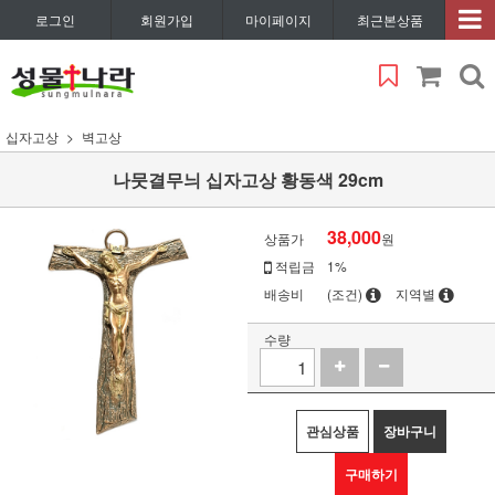
로그인
회원가입
마이페이지
최근본상품
십자고상
벽고상
나뭇결무늬 십자고상 황동색 29cm
38,000
상품가
원
적립금
1%
배송비
(조건)
지역별
수량
관심상품
장바구니
구매하기