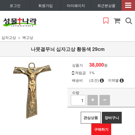
로그인
회원가입
마이페이지
최근본상품
십자고상
벽고상
나뭇결무늬 십자고상 황동색 29cm
38,000
상품가
원
적립금
1%
배송비
(조건)
지역별
수량
관심상품
장바구니
구매하기