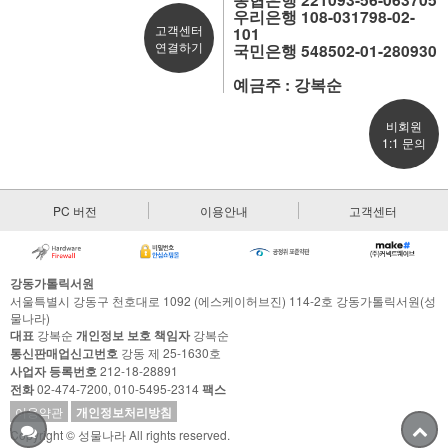
우리은행 108-031798-02-
고객센터
101
연결하기
국민은행 548502-01-280930
예금주 : 강복순
비회원
1:1 문의
PC 버전
이용안내
고객센터
강동가톨릭서원
서울특별시 강동구 천호대로 1092 (에스케이허브진) 114-2호 강동가톨릭서원(성
물나라)
대표
강복순
개인정보 보호 책임자
강복순
통신판매업신고번호
강동 제 25-1630호
사업자 등록번호
212-18-28891
전화
02-474-7200, 010-5495-2314
팩스
이용약관
개인정보처리방침
Copyright © 성물나라 All rights reserved.