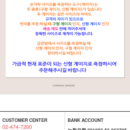
CUSTOMER CENTER
BANK ACCOUNT
02-474-7200
농협은행 221093-56-063705