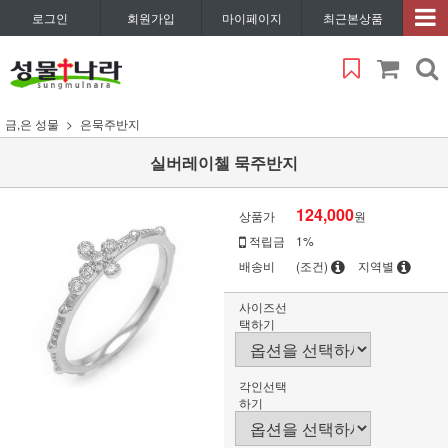
로그인
회원가입
마이페이지
최근본상품
금,은 성물
은묵주반지
실버레이첼 묵주반지
124,000
상품가
원
적립금
1%
배송비
(조건)
지역별
사이즈선
택하기
각인선택
하기