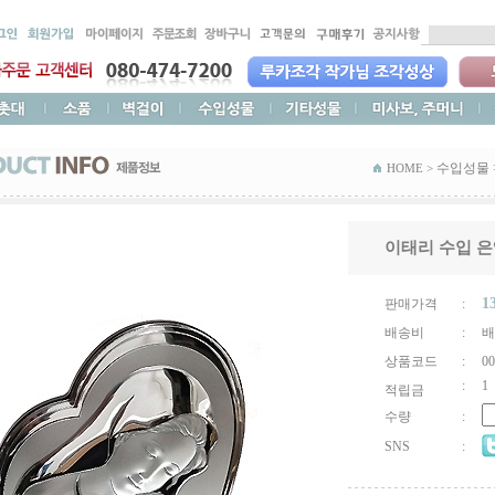
수입성물
HOME >
이태리 수입 은
1
판매가격
:
배송비
:
배
상품코드
:
00
:
1
적립금
수량
:
SNS
: