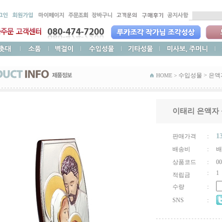
수입성물
>
은액
HOME >
이태리 은액자 성
1
판매가격
:
배송비
:
배
상품코드
:
00
:
1
적립금
수량
:
SNS
: