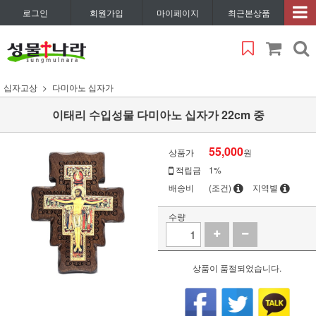
로그인
회원가입
마이페이지
최근본상품
십자고상
다미아노 십자가
이태리 수입성물 다미아노 십자가 22cm 중
55,000
상품가
원
적립금
1%
배송비
(조건)
지역별
수량
상품이 품절되었습니다.