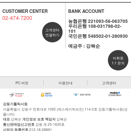
CUSTOMER CENTER
BANK ACCOUNT
02-474-7200
농협은행 221093-56-063705
우리은행 108-031798-02-
고객센터
101
연결하기
국민은행 548502-01-280930
예금주 : 강복순
비회원
1:1 문의
PC 버전
이용안내
고객센터
강동가톨릭서원
서울특별시 강동구 천호대로 1092 (에스케이허브진) 114-2호 강동가톨릭서원(성
물나라)
대표
강복순
개인정보 보호 책임자
강복순
통신판매업신고번호
강동 제 25-1630호
사업자 등록번호
212-18-28891