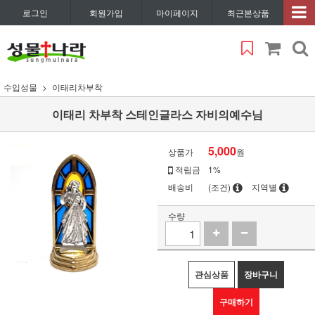
로그인
회원가입
마이페이지
최근본상품
수입성물
이태리차부착
이태리 차부착 스테인글라스 자비의예수님
5,000
상품가
원
적립금
1%
배송비
(조건)
지역별
수량
관심상품
장바구니
구매하기