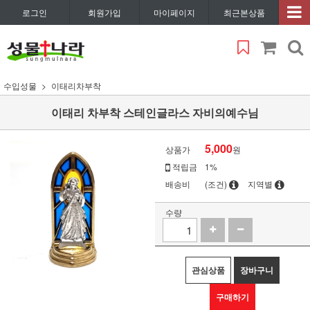
로그인
회원가입
마이페이지
최근본상품
수입성물
이태리차부착
이태리 차부착 스테인글라스 자비의예수님
5,000
상품가
원
적립금
1%
배송비
(조건)
지역별
수량
관심상품
장바구니
구매하기