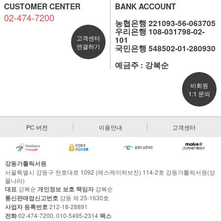
CUSTOMER CENTER
BANK ACCOUNT
02-474-7200
농협은행 221093-56-063705
우리은행 108-031798-02-
고객센터
101
연결하기
국민은행 548502-01-280930
예금주 : 강복순
비회원
1:1 문의
PC 버전
이용안내
고객센터
강동가톨릭서원
서울특별시 강동구 천호대로 1092 (에스케이허브진) 114-2호 강동가톨릭서원(성
물나라)
대표
강복순
개인정보 보호 책임자
강복순
통신판매업신고번호
강동 제 25-1630호
사업자 등록번호
212-18-28891
전화
02-474-7200, 010-5495-2314
팩스