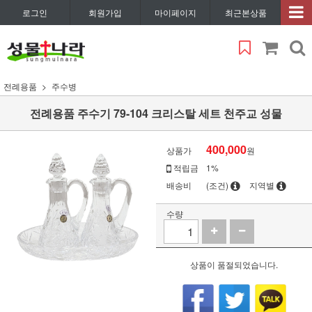
로그인
회원가입
마이페이지
최근본상품
전례용품
주수병
전례용품 주수기 79-104 크리스탈 세트 천주교 성물
400,000
상품가
원
적립금
1%
배송비
(조건)
지역별
수량
상품이 품절되었습니다.