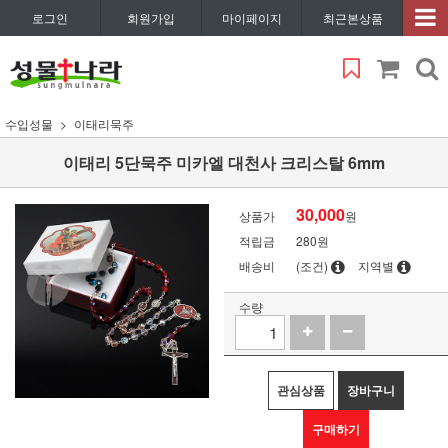
로그인
회원가입
마이페이지
최근본상품
수입성물
이태리묵주
이태리 5단묵주 미카엘 대천사 크리스탈 6mm
30,000
상품가
원
적립금
280원
배송비
(조건)
지역별
수량
관심상품
장바구니
구매하기