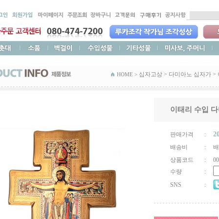
십자고상
>
다미아노 십자가
>
HOME >
이태리 수입 다미
2
판매가격
:
배송비
:
배
상품코드
:
00
수량
:
SNS
: