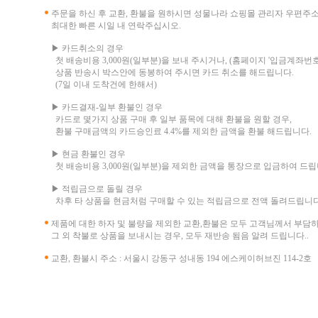
주문을 하신 후 교환, 환불을 원하시면 성물나라 쇼핑몰 관리자 우편주
최대한 빠른 시일 내 연락주십시오.
▶ 카드취소의 경우
첫 배송비용 3,000원(일부분)을 보내 주시거나, (홈페이지 '입금계좌번호
상품 반송시 박스안에 동봉하여 주시면 카드 취소를 해드립니다.
(7일 이내 도착건에 한해서)
▶ 카드결재-일부 환불인 경우
카드로 몇가지 상품 구매 후 일부 품목에 대해 환불을 원할 경우,
환불 구매금액의 카드승인료 4.4%를 제외한 금액을 환불 해드립니다.
▶ 현금 환불인 경우
첫 배송비용 3,000원(일부분)을 제외한 금액을 통장으로 입금하여 드립
▶ 적립금으로 돌릴 경우
차후 타 상품을 현금처럼 구매할 수 있는 적립금으로 전액 돌려드립니다
제품에 대한 하자 및 불량을 제외한 교환,환불은 모두 고객님께서 부담
그 외 착불로 상품을 보내시는 경우, 모두 재반송 됨음 알려 드립니다..
교환, 환불시 주소 : 서울시 강동구 성내동 194 에스케이허브진 114-2호