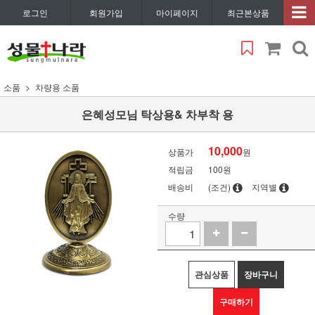
로그인
회원가입
마이페이지
최근본상품
소품
차량용 소품
은혜성모님 탁상용& 차부착 용
10,000
상품가
원
적립금
100원
배송비
(조건)
지역별
수량
관심상품
장바구니
구매하기