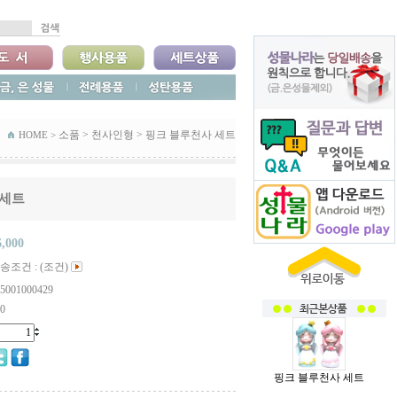
소품
>
천사인형
>
핑크 블루천사 세트
HOME >
 세트
6,000
송조건 : (조건)
5001000429
0
핑크 블루천사 세트