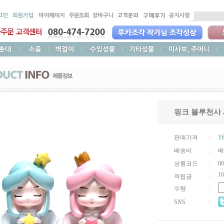
핑크 블루천사
1
판매가격
:
배송비
:
배
상품코드
:
00
:
16
적립금
수량
:
SNS
: