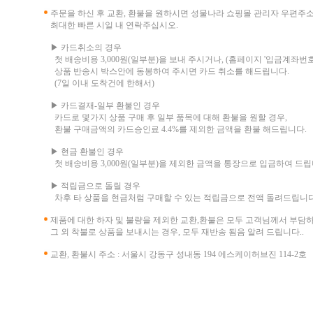
주문을 하신 후 교환, 환불을 원하시면 성물나라 쇼핑몰 관리자 우편주
최대한 빠른 시일 내 연락주십시오.
▶ 카드취소의 경우
첫 배송비용 3,000원(일부분)을 보내 주시거나, (홈페이지 '입금계좌번호
상품 반송시 박스안에 동봉하여 주시면 카드 취소를 해드립니다.
(7일 이내 도착건에 한해서)
▶ 카드결재-일부 환불인 경우
카드로 몇가지 상품 구매 후 일부 품목에 대해 환불을 원할 경우,
환불 구매금액의 카드승인료 4.4%를 제외한 금액을 환불 해드립니다.
▶ 현금 환불인 경우
첫 배송비용 3,000원(일부분)을 제외한 금액을 통장으로 입금하여 드립
▶ 적립금으로 돌릴 경우
차후 타 상품을 현금처럼 구매할 수 있는 적립금으로 전액 돌려드립니다
제품에 대한 하자 및 불량을 제외한 교환,환불은 모두 고객님께서 부담
그 외 착불로 상품을 보내시는 경우, 모두 재반송 됨음 알려 드립니다..
교환, 환불시 주소 : 서울시 강동구 성내동 194 에스케이허브진 114-2호