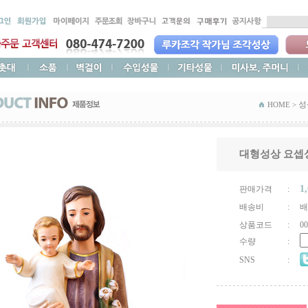
성
HOME >
대형성상 요셉성
1
판매가격
:
배송비
:
배
상품코드
:
00
수량
:
SNS
: