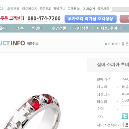
금,은
HOME >
실버 소피아 루
244
판매가격
:
배송비
:
배송
상품코드
:
0620
:
1,00
적립금
수량
:
SNS
:
사이즈선택하기 :