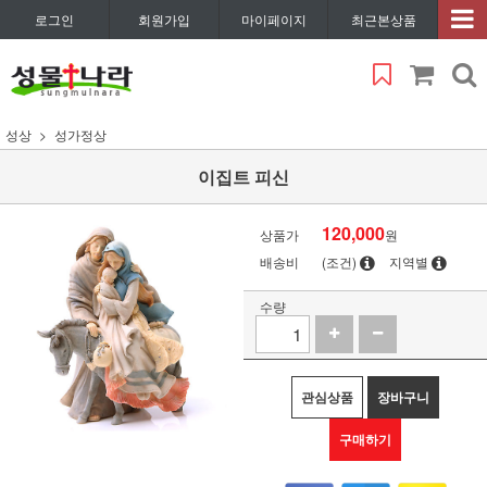
로그인
회원가입
마이페이지
최근본상품
성상
성가정상
이집트 피신
120,000
상품가
원
배송비
(조건)
지역별
수량
관심상품
장바구니
구매하기