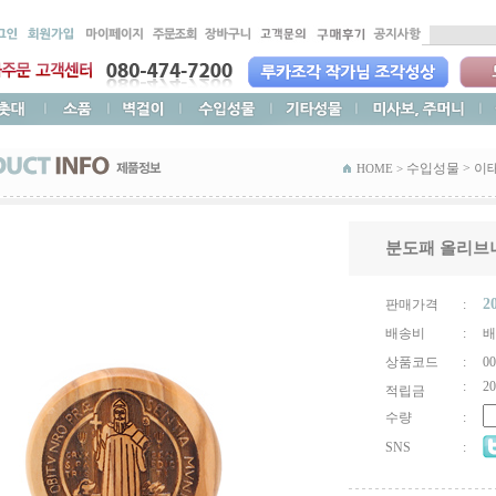
수입성물
>
이
HOME >
분도패 올리브
2
판매가격
:
배송비
:
배
상품코드
:
00
:
20
적립금
수량
:
SNS
: