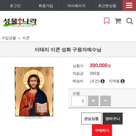
로그인
회원가입
마이페이지
최근본상품
수입성물
이콘
이태리 이콘 성화 구원자예수님
200,000
상품가
원
적립금
200원
배송비
(조건)
지역별
수량
관심상품
장바구니
구매하기