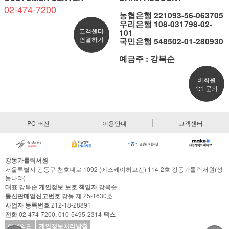
02-474-7200
농협은행 221093-56-063705
우리은행 108-031798-02-
고객센터
101
연결하기
국민은행 548502-01-280930
예금주 : 강복순
비회원
1:1 문의
PC 버전
이용안내
고객센터
강동가톨릭서원
서울특별시 강동구 천호대로 1092 (에스케이허브진) 114-2호 강동가톨릭서원(성
물나라)
대표
강복순
개인정보 보호 책임자
강복순
통신판매업신고번호
강동 제 25-1630호
사업자 등록번호
212-18-28891
전화
02-474-7200, 010-5495-2314
팩스
이용약관
개인정보처리방침