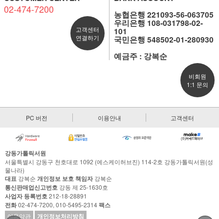
02-474-7200
농협은행 221093-56-063705
우리은행 108-031798-02-
고객센터
101
연결하기
국민은행 548502-01-280930
예금주 : 강복순
비회원
1:1 문의
PC 버전
이용안내
고객센터
강동가톨릭서원
서울특별시 강동구 천호대로 1092 (에스케이허브진) 114-2호 강동가톨릭서원(성
물나라)
대표
강복순
개인정보 보호 책임자
강복순
통신판매업신고번호
강동 제 25-1630호
사업자 등록번호
212-18-28891
전화
02-474-7200, 010-5495-2314
팩스
이용약관
개인정보처리방침