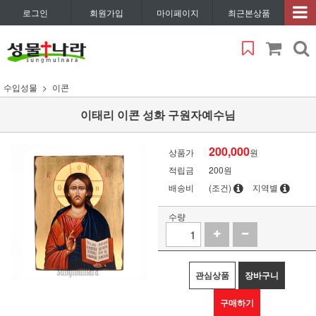
로그인
회원가입
마이페이지
최근본상품
수입성물
이콘
이태리 이콘 성화 구원자예수님
200,000
상품가
원
적립금
200원
배송비
(조건)
지역별
수량
관심상품
장바구니
구매하기