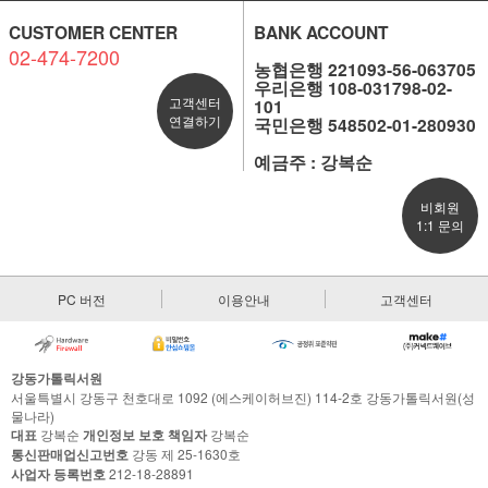
CUSTOMER CENTER
BANK ACCOUNT
02-474-7200
농협은행 221093-56-063705
우리은행 108-031798-02-
고객센터
101
연결하기
국민은행 548502-01-280930
예금주 : 강복순
비회원
1:1 문의
PC 버전
이용안내
고객센터
강동가톨릭서원
서울특별시 강동구 천호대로 1092 (에스케이허브진) 114-2호 강동가톨릭서원(성
물나라)
대표
강복순
개인정보 보호 책임자
강복순
통신판매업신고번호
강동 제 25-1630호
사업자 등록번호
212-18-28891