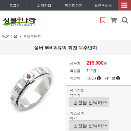
로그인
회원가입
마이페이지
최근본상품
금,은 성물
은묵주반지
실버 루비&큐빅 회전 묵주반지
219,000
상품가
원
적립금
740원
배송비
(조건)
지역별
사이즈선
택하기
각인선택
하기