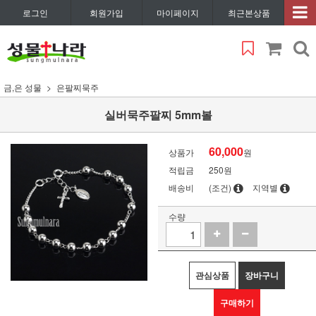
로그인
회원가입
마이페이지
최근본상품
금,은 성물
은팔찌묵주
실버묵주팔찌 5mm볼
60,000
상품가
원
적립금
250원
배송비
(조건)
지역별
수량
관심상품
장바구니
구매하기