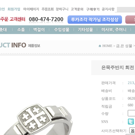
금,은 성물
HOME >
은묵주반지 회전
213
판매가격
:
배송비
:
배송
상품코드
:
0620
:
680
적립금
수량
:
SNS
:
사이즈선택하기 :