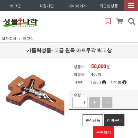
로그인
회원가입
마이페이지
최근본상품
십자고상
벽고상
가톨릭성물- 고급 원목 아트투각 벽고상
50,000
상품가
원
적립금
400원
배송비
(조건)
지역별
수량
관심상품
장바구니
구매하기