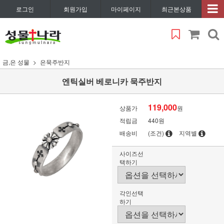
로그인
회원가입
마이페이지
최근본상품
금,은 성물
은묵주반지
엔틱실버 베로니카 묵주반지
119,000
상품가
원
적립금
440원
배송비
(조건)
지역별
사이즈선
택하기
각인선택
하기