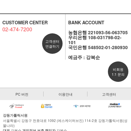
CUSTOMER CENTER
BANK ACCOUNT
02-474-7200
농협은행 221093-56-063705
우리은행 108-031798-02-
고객센터
101
연결하기
국민은행 548502-01-280930
예금주 : 강복순
비회원
1:1 문의
PC 버전
이용안내
고객센터
강동가톨릭서원
서울특별시 강동구 천호대로 1092 (에스케이허브진) 114-2호 강동가톨릭서원(성
물나라)
대표
강복순
개인정보 보호 책임자
강복순