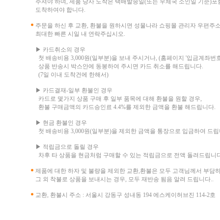
주셔야 하며, 제품 당사 도착은 택배발송일(또는 우체국 소인일 기준)포함
도착하여야 합니다.
주문을 하신 후 교환, 환불을 원하시면 성물나라 쇼핑몰 관리자 우편주
최대한 빠른 시일 내 연락주십시오.
▶ 카드취소의 경우
첫 배송비용 3,000원(일부분)을 보내 주시거나, (홈페이지 '입금계좌번호
상품 반송시 박스안에 동봉하여 주시면 카드 취소를 해드립니다.
(7일 이내 도착건에 한해서)
▶ 카드결재-일부 환불인 경우
카드로 몇가지 상품 구매 후 일부 품목에 대해 환불을 원할 경우,
환불 구매금액의 카드승인료 4.4%를 제외한 금액을 환불 해드립니다.
▶ 현금 환불인 경우
첫 배송비용 3,000원(일부분)을 제외한 금액을 통장으로 입금하여 드립
▶ 적립금으로 돌릴 경우
차후 타 상품을 현금처럼 구매할 수 있는 적립금으로 전액 돌려드립니다
제품에 대한 하자 및 불량을 제외한 교환,환불은 모두 고객님께서 부담
그 외 착불로 상품을 보내시는 경우, 모두 재반송 됨음 알려 드립니다..
교환, 환불시 주소 : 서울시 강동구 성내동 194 에스케이허브진 114-2호