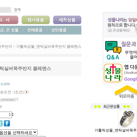
묵주반지
>
가톨릭성물_엔틱실버묵주반지 클레멘스
틱실버묵주반지 클레멘스
24,000
송조건 : (조건)
2009000077
0
가톨릭성물_엔틱실버묵주