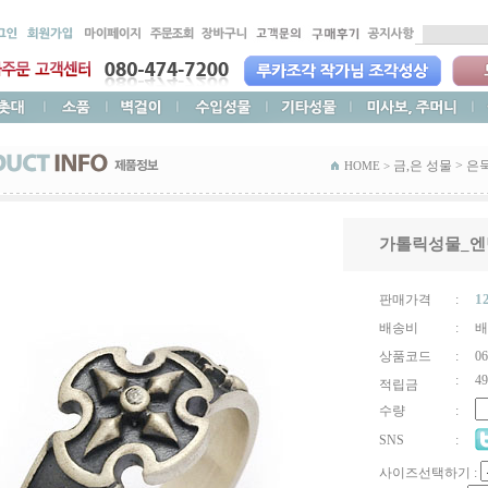
금,은 성물
>
은
HOME >
가톨릭성물_엔
1
판매가격
:
배송비
:
배
상품코드
:
06
:
49
적립금
수량
:
SNS
:
사이즈선택하기 :