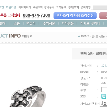
금,은 성물
HOME >
엔틱실버 클레멘
124
판매가격
:
배송비
:
배송
상품코드
:
0620
:
490
적립금
수량
:
SNS
:
사이즈선택하기 :