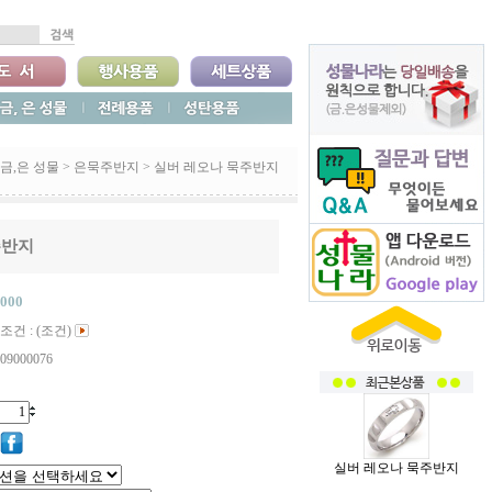
금,은 성물
>
은묵주반지
>
실버 레오나 묵주반지
주반지
,000
조건 : (조건)
09000076
실버 레오나 묵주반지