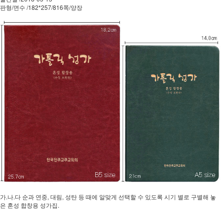
판형/면수 /182*257/816쪽/양장
가.나.다 순과 연중, 대림, 성탄 등 때에 알맞게 선택할 수 있도록 시기 별로 구별해 놓
은 혼성 합창용 성가집.​