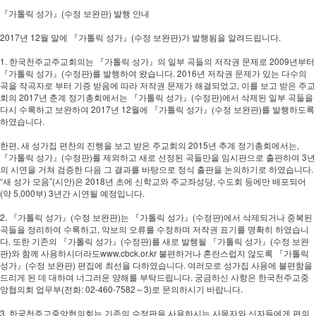
『가톨릭 성가』(수정 보완판) 발행 안내
2017년 12월 말에 『가톨릭 성가』(수정 보완판)가 발행됨을 알려드립니다.
1. 한국천주교주교회의는 『가톨릭 성가』의 일부 곡들의 저작권 문제로 2009년부터
『가톨릭 성가』(수정판)를 발행하여 왔습니다. 2016년 저작권 문제가 있는 다수의
곡을 작곡자로 부터 기증 받음에 따라 저작권 문제가 해결되었고, 이를 보고 받은 주교
회의 2017년 춘계 정기총회에서는 『가톨릭 성가』(수정판)에서 삭제된 일부 곡들을
다시 수록하고 보완하여 2017년 12월에 『가톨릭 성가』(수정 보완판)를 발행하도록
하였습니다.
한편, 새 성가집 편찬의 진행을 보고 받은 주교회의 2015년 추계 정기총회에서는,
『가톨릭 성가』(수정판)를 제외하고 새로 선정된 곡들만을 임시판으로 출판하여 3년
의 시연을 거쳐 검증한 다음 그 결과를 바탕으로 정식 출판을 논의하기로 하였습니다.
“새 성가 모음”(시안)은 2018년 초에 신학교와 주교좌성당, 수도회 등에만 배포되어
(약 5,000부) 3년간 시연될 예정입니다.
2. 『가톨릭 성가』(수정 보완판)는 『가톨릭 성가』(수정판)에서 삭제되거나 중복된
곡들을 정리하여 수록하고, 악보의 오류를 수정하며 저작권 표기를 명확히 하였습니
다. 또한 기존의 『가톨릭 성가』(수정판)를 새로 발행될 『가톨릭 성가』(수정 보완
판)와 함께 사용하시더라도www.cbck.or.kr 불편하거나 혼란스럽지 않도록 『가톨릭
성가』(수정 보완판) 편집에 최선을 다하였습니다. 여러모로 성가집 사용에 불편함을
드리게 된 데 대하여 너그러운 양해를 부탁드립니다. 궁금하신 사항은 한국천주교중
앙협의회 업무부(전화: 02-460-7582～3)로 문의하시기 바랍니다.
3. 한국천주교중앙협의회는 기존의 수정판을 사용하시는 사목자와 신자들에게 편의