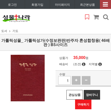
로그인
회원가입
마이페이지
최근본상품
도서
기도
가톨릭성물_ 가톨릭성가(수정보완판)반주자 혼성합창용( 46배
판 ) B5사이즈
35,000
상품가
원
배송비
(조건)
지역별
수량
관심상품
장바구니
구매하기