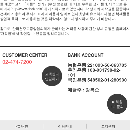
를 제공하고자 『가톨릭 성가』(수정 보완판)에 ‘새로 수록된 성가’를 한시적으로 홈
페이지(http//www.cbck.or.kr)에 게시하기로 하였습니다. 각 성가의 저작권을 존중하며
전례에 사용하여 주시기 바라며 아울러 임의로 인터넷상에 유포하거나 불법 복제물을
상업적 목적으로 사용하는 것은 허락되지 않으니 양지하여 주시기 바랍니다.
참고로, 한국천주교중앙협의회가 관리하는 저작물 사용에 관한 상세 규정은 홈페이지
‘저작권’에서 확인할 수 있음을 알려드립니다.
CUSTOMER CENTER
BANK ACCOUNT
02-474-7200
농협은행 221093-56-063705
우리은행 108-031798-02-
고객센터
101
연결하기
국민은행 548502-01-280930
예금주 : 강복순
비회원
1:1 문의
PC 버전
이용안내
고객센터