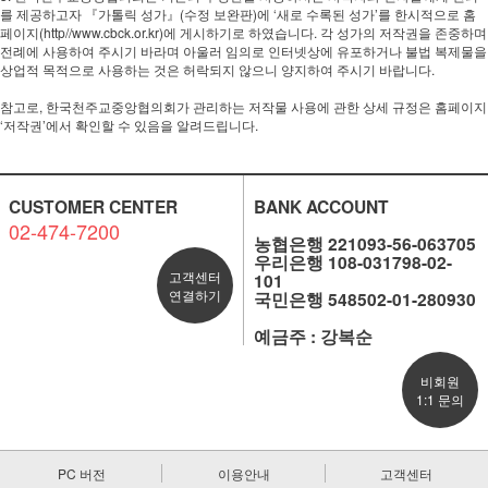
를 제공하고자 『가톨릭 성가』(수정 보완판)에 ‘새로 수록된 성가’를 한시적으로 홈
페이지(http//www.cbck.or.kr)에 게시하기로 하였습니다. 각 성가의 저작권을 존중하며
전례에 사용하여 주시기 바라며 아울러 임의로 인터넷상에 유포하거나 불법 복제물을
상업적 목적으로 사용하는 것은 허락되지 않으니 양지하여 주시기 바랍니다.
참고로, 한국천주교중앙협의회가 관리하는 저작물 사용에 관한 상세 규정은 홈페이지
‘저작권’에서 확인할 수 있음을 알려드립니다.
CUSTOMER CENTER
BANK ACCOUNT
02-474-7200
농협은행 221093-56-063705
우리은행 108-031798-02-
고객센터
101
연결하기
국민은행 548502-01-280930
예금주 : 강복순
비회원
1:1 문의
PC 버전
이용안내
고객센터