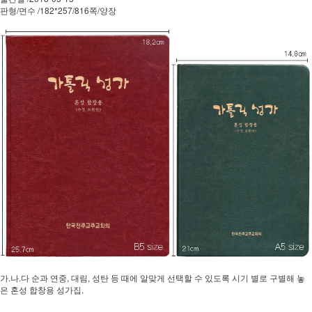
판형/면수 /182*257/816쪽/양장
가.나.다 순과 연중, 대림, 성탄 등 때에 알맞게 선택할 수 있도록 시기 별로 구별해 놓
은 혼성 합창용 성가집.​