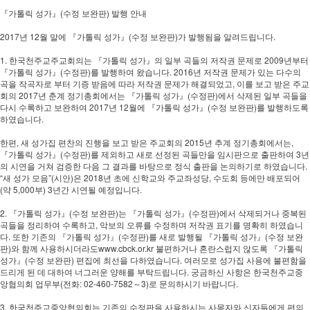
『가톨릭 성가』(수정 보완판) 발행 안내
2017년 12월 말에 『가톨릭 성가』(수정 보완판)가 발행됨을 알려드립니다.
1. 한국천주교주교회의는 『가톨릭 성가』의 일부 곡들의 저작권 문제로 2009년부터
『가톨릭 성가』(수정판)를 발행하여 왔습니다. 2016년 저작권 문제가 있는 다수의
곡을 작곡자로 부터 기증 받음에 따라 저작권 문제가 해결되었고, 이를 보고 받은 주교
회의 2017년 춘계 정기총회에서는 『가톨릭 성가』(수정판)에서 삭제된 일부 곡들을
다시 수록하고 보완하여 2017년 12월에 『가톨릭 성가』(수정 보완판)를 발행하도록
하였습니다.
한편, 새 성가집 편찬의 진행을 보고 받은 주교회의 2015년 추계 정기총회에서는,
『가톨릭 성가』(수정판)를 제외하고 새로 선정된 곡들만을 임시판으로 출판하여 3년
의 시연을 거쳐 검증한 다음 그 결과를 바탕으로 정식 출판을 논의하기로 하였습니다.
“새 성가 모음”(시안)은 2018년 초에 신학교와 주교좌성당, 수도회 등에만 배포되어
(약 5,000부) 3년간 시연될 예정입니다.
2. 『가톨릭 성가』(수정 보완판)는 『가톨릭 성가』(수정판)에서 삭제되거나 중복된
곡들을 정리하여 수록하고, 악보의 오류를 수정하며 저작권 표기를 명확히 하였습니
다. 또한 기존의 『가톨릭 성가』(수정판)를 새로 발행될 『가톨릭 성가』(수정 보완
판)와 함께 사용하시더라도www.cbck.or.kr 불편하거나 혼란스럽지 않도록 『가톨릭
성가』(수정 보완판) 편집에 최선을 다하였습니다. 여러모로 성가집 사용에 불편함을
드리게 된 데 대하여 너그러운 양해를 부탁드립니다. 궁금하신 사항은 한국천주교중
앙협의회 업무부(전화: 02-460-7582～3)로 문의하시기 바랍니다.
3. 한국천주교중앙협의회는 기존의 수정판을 사용하시는 사목자와 신자들에게 편의