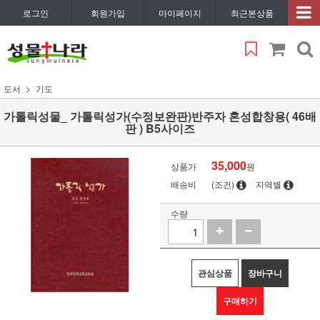
로그인
회원가입
마이페이지
최근본상품
도서
기도
가톨릭성물_ 가톨릭성가(수정보완판)반주자 혼성합창용( 46배
판 ) B5사이즈
35,000
상품가
원
배송비
(조건)
지역별
수량
관심상품
장바구니
구매하기