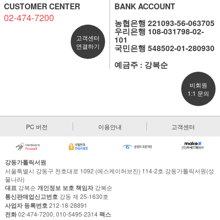
CUSTOMER CENTER
BANK ACCOUNT
02-474-7200
농협은행 221093-56-063705
우리은행 108-031798-02-
고객센터
101
연결하기
국민은행 548502-01-280930
예금주 : 강복순
비회원
1:1 문의
PC 버전
이용안내
고객센터
강동가톨릭서원
서울특별시 강동구 천호대로 1092 (에스케이허브진) 114-2호 강동가톨릭서원(성
물나라)
대표
강복순
개인정보 보호 책임자
강복순
통신판매업신고번호
강동 제 25-1630호
사업자 등록번호
212-18-28891
전화
02-474-7200, 010-5495-2314
팩스