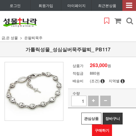
로그인
회원가입
마이페이지
최근본상품
금,은 성물
은팔찌묵주
가톨릭성물_성심실버묵주팔찌_ PB117
263,000
상품가
원
적립금
880원
배송비
(조건)
지역별
수량
관심상품
장바구니
구매하기