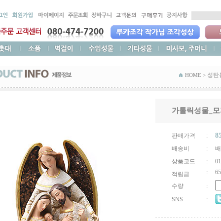
성탄
HOME >
가톨릭성물_모
8
판매가격
:
배송비
:
배
상품코드
:
01
:
65
적립금
수량
:
SNS
: