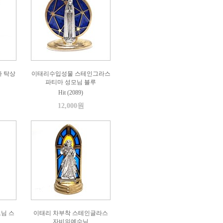
가 탁상
이태리수입성물 스테인그라스
파티마 성모님 블루
Hit (2089)
12,000원
님 스
이태리 차부착 스테인글라스
자비의예수님