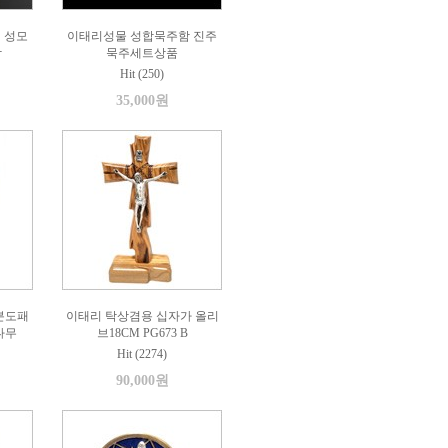
 성모
이태리성물 성합묵주함 진주
함
묵주세트상품
Hit (250)
35,000원
분도패
이태리 탁상겸용 십자가 올리
나무
브18CM PG673 B
Hit (2274)
90,000원