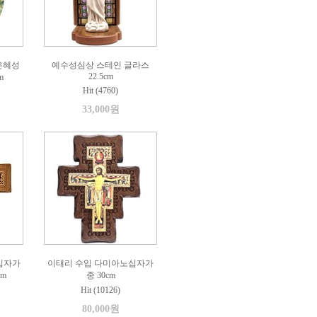
은혜성
예수성심상 스테인 글라스
22.5cm
m
Hit (4760)
33,000원
십자가
이태리 수입 다미아노십자가
cm
중 30cm
Hit (10126)
80,000원