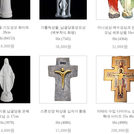
물-기도성모 화이트
가톨릭성물_납골당용성모상
미니성상 예수성심과 
28cm
(벽부착식 화병)
모님 세트상품 16c
it (84153)
Hit (7545)
Hit (4364)
18,000원
38,000원
32,000원
지용 납골당용 은혜
스톤모양 탁상용 십자가 황동
이태리 수입 다미아노 
님 소 17cm
색
특대 사이즈 35x 46
Hit (3978)
Hit (4086)
Hit (4909)
14,000원
15,000원
200,000원