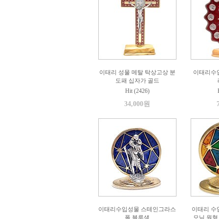
이태리 성물 메탈 탁상고상 분
이태리수입
도패 십자가 골드
Hit (2426)
34,000원
이태리수입성물 스테인그라스
이태리 수
폴 블루색
모님 원형