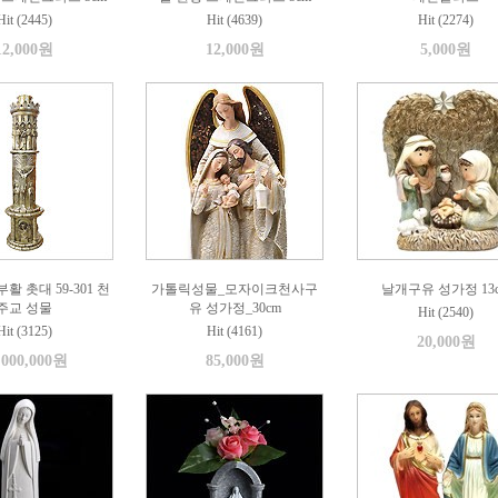
Hit (2445)
Hit (4639)
Hit (2274)
12,000원
12,000원
5,000원
활 촛대 59-301 천
가톨릭성물_모자이크천사구
날개구유 성가정 13
주교 성물
유 성가정_30cm
Hit (2540)
Hit (3125)
Hit (4161)
20,000원
,000,000원
85,000원