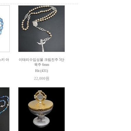
키 아
이태리수입성물 크림진주 5단
묵주 6mm
Hit (431)
22,000원