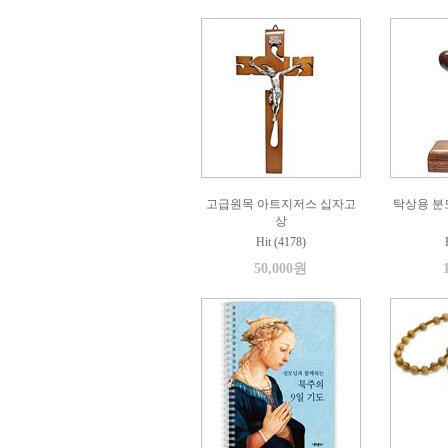
고급원목 아트지저스 십자고
탁상용 분
상
Hit (4178)
50,000원