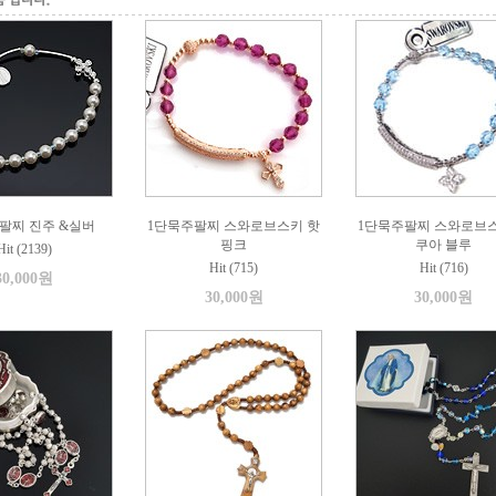
팔찌 진주 &실버
1단묵주팔찌 스와로브스키 핫
1단묵주팔찌 스와로브스
핑크
쿠아 블루
Hit (2139)
Hit (715)
Hit (716)
30,000원
30,000원
30,000원