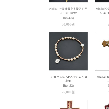
이태리 수입성물 5단묵주 진주
이태리수
골드체인8mm
사 5
Hit (425)
30,000원
1단묵주팔찌 담수진주 피치색
이태리 
5mm
1
Hit (182)
25,000원