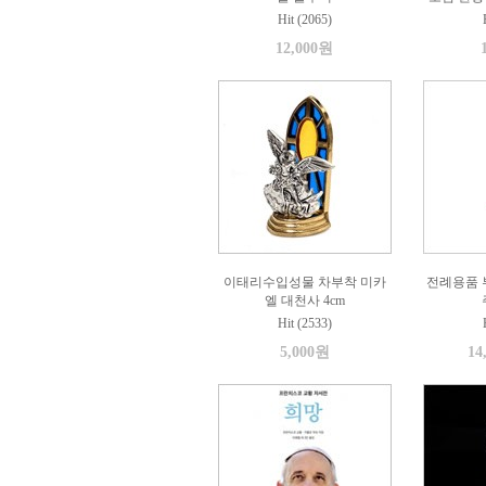
Hit (2065)
12,000원
이태리수입성물 차부착 미카
전례용품 부
엘 대천사 4cm
Hit (2533)
5,000원
14