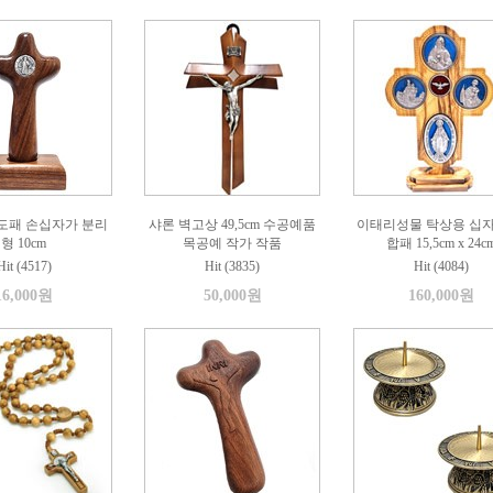
도패 손십자가 분리
샤론 벽고상 49,5cm 수공예품
이태리성물 탁상용 십자
형 10cm
목공예 작가 작품
합패 15,5cm x 24c
Hit (4517)
Hit (3835)
Hit (4084)
16,000원
50,000원
160,000원