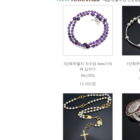
5단묵주팔지 자수정 4mm기적
1단묵주
패 십자가
Hit (595)
18,000원