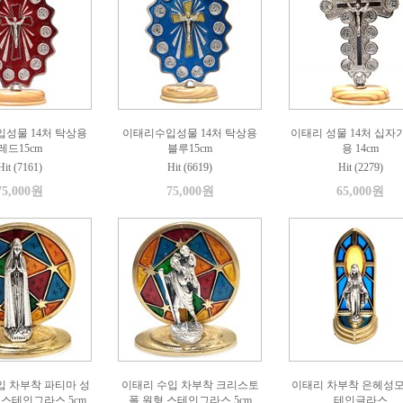
성물 14처 탁상용
이태리수입성물 14처 탁상용
이태리 성물 14처 십자
레드15cm
블루15cm
용 14cm
Hit (7161)
Hit (6619)
Hit (2279)
75,000원
75,000원
65,000원
입 차부착 파티마 성
이태리 수입 차부착 크리스토
이태리 차부착 은헤성모
 스테인그라스 5cm
폴 원형 스테인그라스 5cm
테인글라스