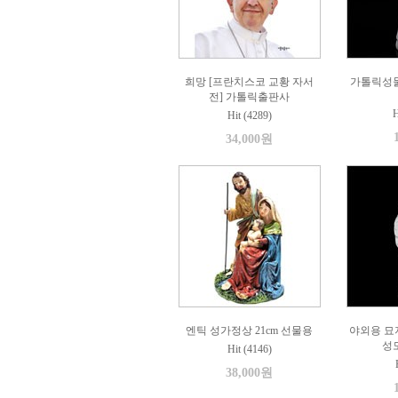
희망 [프란치스코 교황 자서
가톨릭성
전] 가톨릭출판사
H
Hit (4289)
34,000원
엔틱 성가정상 21cm 선물용
야외용 묘
성모
Hit (4146)
38,000원