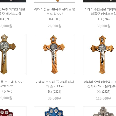
입묵주 미카엘 대천
이태리성물 5단묵주 올리브 별
이태리수입성물 기적패
단묵주 케이스포함
분도 십자가
님묵주 케이스포
Hit (593)
Hit (306)
Hit (394)
28,000원
26,000원
30,000원
성물 분도패 십자가
이태리 분도패 [구마패] 십자
이태리 수입 베네딕도 
2cmx21cm
가 소 7x13cm
십자가 26cm 올리브
Hit (2346)
Hit (2324)
Hit (2327)
90,000원
30,000원
110,000원