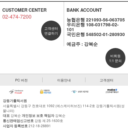
CUSTOMER CENTER
BANK ACCOUNT
02-474-7200
농협은행 221093-56-063705
우리은행 108-031798-02-
고객센터
101
연결하기
국민은행 548502-01-280930
예금주 : 강복순
비회원
1:1 문의
PC 버전
이용안내
고객센터
강동가톨릭서원
서울특별시 강동구 천호대로 1092 (에스케이허브진) 114-2호 강동가톨릭서원(성
물나라)
대표
강복순
개인정보 보호 책임자
강복순
통신판매업신고번호
강동 제 25-1630호
사업자 등록번호
212-18-28891