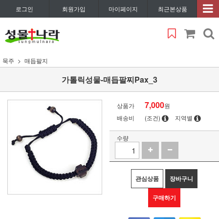
로그인
회원가입
마이페이지
최근본상품
묵주
매듭팔지
가톨릭성물-매듭팔찌Pax_3
7,000
상품가
원
배송비
(조건)
지역별
수량
관심상품
장바구니
구매하기