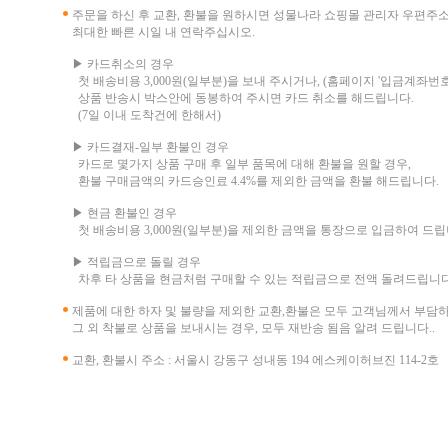
주문을 하신 후 교환, 환불을 원하시면 성물나라 쇼핑몰 관리자 우편주
최대한 빠른 시일 내 연락주십시오.
▶ 카드취소의 경우
첫 배송비용 3,000원(일부분)을 보내 주시거나, (홈페이지 '입금계좌번호
상품 반송시 박스안에 동봉하여 주시면 카드 취소를 해드립니다.
(7일 이내 도착건에 한해서)
▶ 카드결재-일부 환불인 경우
카드로 몇가지 상품 구매 후 일부 품목에 대해 환불을 원할 경우,
환불 구매금액의 카드승인료 4.4%를 제외한 금액을 환불 해드립니다.
▶ 현금 환불인 경우
첫 배송비용 3,000원(일부분)을 제외한 금액을 통장으로 입금하여 드립
▶ 적립금으로 돌릴 경우
차후 타 상품을 현금처럼 구매할 수 있는 적립금으로 전액 돌려드립니다
제품에 대한 하자 및 불량을 제외한 교환,환불은 모두 고객님께서 부담
그 외 착불로 상품을 보내시는 경우, 모두 재반송 됨음 알려 드립니다..
교환, 환불시 주소 : 서울시 강동구 성내동 194 에스케이허브진 114-2호