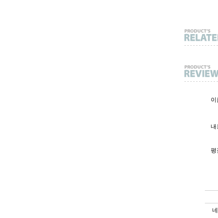
이름
내용
평
네