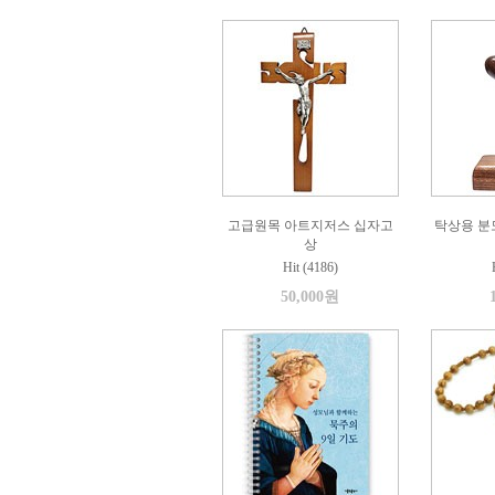
고급원목 아트지저스 십자고
탁상용 분
상
Hit (4186)
50,000원