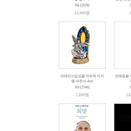
Hit (2078)
12,000원
이태리수입성물 차부착 미카
전례용품 부
엘 대천사 4cm
Hit (2546)
5,000원
14