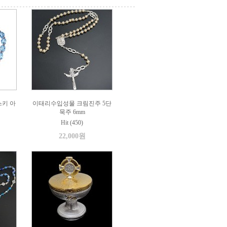
키 아
이태리수입성물 크림진주 5단
묵주 6mm
Hit (450)
22,000원