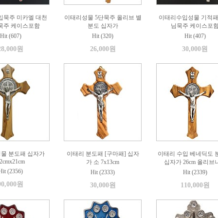
입묵주 미카엘 대천
이태리성물 5단묵주 올리브 별
이태리수입성물 기적패
단묵주 케이스포함
분도 십자가
님묵주 케이스포
Hit (607)
Hit (320)
Hit (407)
28,000원
26,000원
30,000원
성물 분도패 십자가
이태리 분도패 [구마패] 십자
이태리 수입 베네딕도 
2cmx21cm
가 소 7x13cm
십자가 26cm 올리브
Hit (2356)
Hit (2333)
Hit (2339)
90,000원
30,000원
110,000원