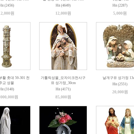
Hit (2456)
Hit (4649)
Hit (2287)
12,000원
12,000원
5,000원
활 촛대 59-301 천
가톨릭성물_모자이크천사구
날개구유 성가정 13
주교 성물
유 성가정_30cm
Hit (2551)
Hit (3140)
Hit (4171)
20,000원
,000,000원
85,000원