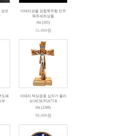
 성모
이태리성물 성합묵주함 진주
함
묵주세트상품
Hit (265)
35,000원
분도패
이태리 탁상겸용 십자가 올리
나무
브18CM PG673 B
Hit (2288)
90,000원