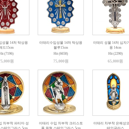
성물 14처 탁상용
이태리수입성물 14처 탁상용
이태리 성물 14처 십자
레드15cm
블루15cm
용 14cm
Hit (7196)
Hit (6658)
Hit (2290)
75,000원
75,000원
65,000원
입 차부착 파티마 성
이태리 수입 차부착 크리스토
이태리 차부착 은헤성모
 스테인그라스 5cm
폴 원형 스테인그라스 5cm
테인글라스