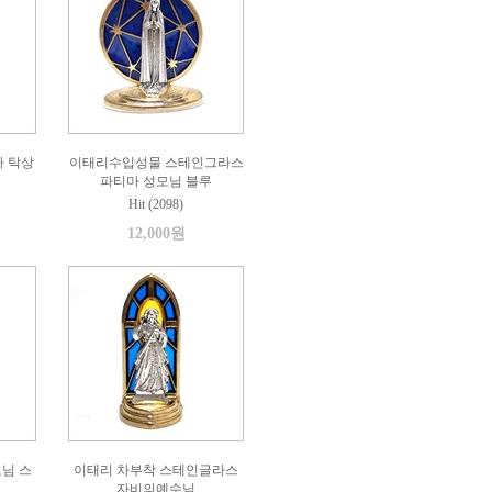
가 탁상
이태리수입성물 스테인그라스
파티마 성모님 블루
Hit (2098)
12,000원
님 스
이태리 차부착 스테인글라스
자비의예수님