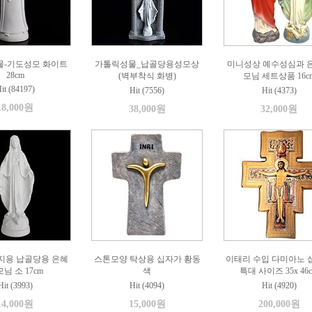
물-기도성모 화이트
가톨릭성물_납골당용성모상
미니성상 예수성심과 
28cm
(벽부착식 화병)
모님 세트상품 16c
it (84197)
Hit (7556)
Hit (4373)
18,000원
38,000원
32,000원
지용 납골당용 은혜
스톤모양 탁상용 십자가 황동
이태리 수입 다미아노 
님 소 17cm
색
특대 사이즈 35x 46
Hit (3993)
Hit (4094)
Hit (4920)
14,000원
15,000원
200,000원