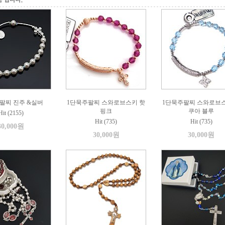
팔찌 진주 &실버
1단묵주팔찌 스와로브스키 핫
1단묵주팔찌 스와로브스
핑크
쿠아 블루
Hit (2155)
Hit (735)
Hit (735)
30,000원
30,000원
30,000원