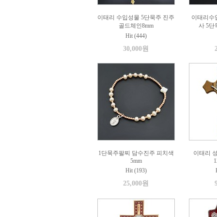
이태리 수입성물 5단묵주 진주
이태리수
골드체인8mm
사 5
Hit (444)
30,000원
1단묵주팔찌 담수진주 피치색
이태리 
5mm
1
Hit (193)
25,000원