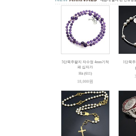
5단묵주팔지 자수정 4mm기적
1단묵주
패 십자가
Hit (611)
18,000원