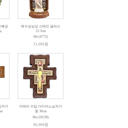
은혜성
예수성심상 스테인 글라스
22.5cm
m
Hit (4772)
33,000원
십자가
이태리 수입 다미아노십자가
cm
중 30cm
Hit (10139)
80,000원