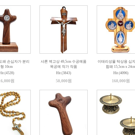
도패 손십자가 분리
샤론 벽고상 49,5cm 수공예품
이태리성물 탁상용 십자
형 10cm
목공예 작가 작품
합패 15,5cm x 24c
Hit (4528)
Hit (3843)
Hit (4096)
16,000원
50,000원
160,000원