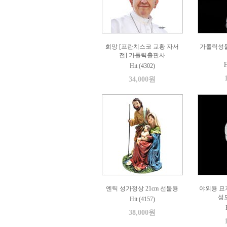
희망 [프란치스코 교황 자서
가톨릭성
전] 가톨릭출판사
H
Hit (4302)
34,000원
엔틱 성가정상 21cm 선물용
야외용 묘
성모
Hit (4157)
38,000원