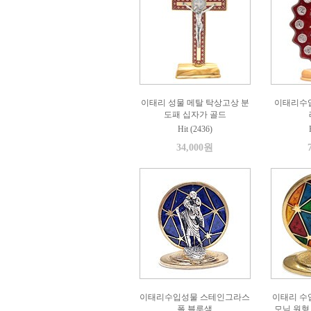
이태리 성물 메탈 탁상고상 분
이태리수입
도패 십자가 골드
Hit (2436)
34,000원
이태리수입성물 스테인그라스
이태리 수
폴 블루색
모님 원형